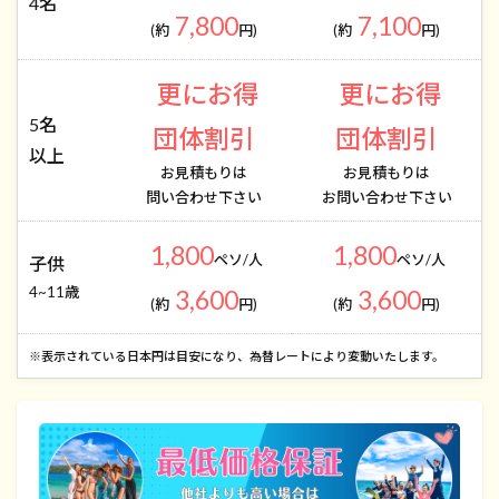
4名
7,800
7,100
(約
円)
(約
円)
更にお得
更にお得
5名
団体割引
団体割引
以上
お見積もりは
お見積もりは
問い合わせ下さい
お問い合わせ下さい
1,800
1,800
ペソ/人
ペソ/人
子供
4~11歳
3,600
3,600
(約
円)
(約
円)
​※表示されている日本円は目安になり、為替レートにより変動いたします。