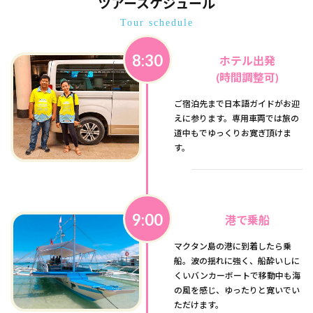
ツアースケジュール
Tour schedule
8:30
ホテル出発
(時間調整可)
ご宿泊先まで日本語ガイドがお迎
えに参ります。専用車両では旅の
道中もでゆっくりお寛ぎ頂けま
す。
9:00
港で乗船
マクタン島の港に到着したら乗
船。波の揺れに強く、船酔いしに
くいバンカーボートで移動中も海
の風を感じ、ゆったりと寛いでい
ただけます。