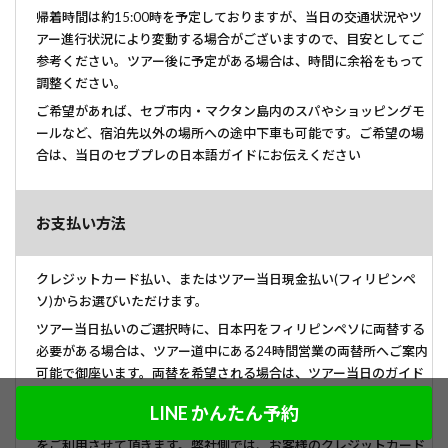
帰着時間は約15:00時を予定しておりますが、当日の交通状況やツ
アー進行状況により変動する場合がございますので、目安としてご
参考ください。ツアー後に予定がある場合は、時間に余裕をもって
調整ください。
ご希望があれば、セブ市内・マクタン島内のスパやショッピングモ
ールなど、宿泊先以外の場所への途中下車も可能です。ご希望の場
合は、当日のセブプレの日本語ガイドにお伝えください
お支払い方法
クレジットカード払い、またはツアー当日現金払い(フィリピンペ
ソ)からお選びいただけます。
ツアー当日払いのご選択時に、日本円をフィリピンペソに両替する
必要がある場合は、ツアー道中にある24時間営業の両替所へご案内
可能で御座います。両替を希望される場合は、ツアー当日のガイド
へ直接お伝えください。
LINE かんたん予約
クレジットカードでのお支払い時、決済会社はペイパル社(Paypal)
をご利用させて頂きます。弊社側では、お客様のクレジットカード