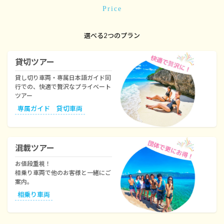
Price
選べる2つのプラン
貸切ツアー
貸し切り車両・専属日本語ガイド同
行での、快適で贅沢なプライベート
ツアー
専属ガイド 貸切車両
混載ツアー
お値段重視！
相乗り車両で他のお客様と一緒にご
案内。
相乗り車両