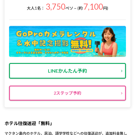
3,750
7,100
大人1名：
ペソ ~ (約
円)
LINEかんたん予約
2ステップ予約
ホテル往復送迎「無料」
マクタン島内のホテル、民泊、語学学校などへの往復送迎が、追加料金無し