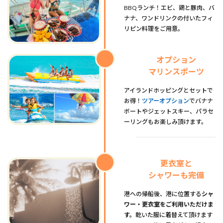
BBQランチ！エビ、鶏と豚肉、バ
ナナ、ワンドリンクの付いたフィ
リピン料理をご用意。
オプション
マリンスポーツ
アイランドホッピングとセットで
お得！
ツアーオプション
でバナナ
ボートやジェットスキー、パラセ
ーリングもお楽しみ頂けます。
更衣室と
シャワーも完備
港への帰船後、港に位置する
シャ
ワー・更衣室をご利用いただけま
す。
乾いた服に着替えて頂けます