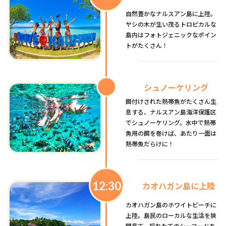
自然豊かなナルスアン島に上陸。
ヤシの木が生い茂るトロピカルな
島内はフォトジェニックなポイン
トがたくさん！
シュノーケリング
餌付けされた熱帯魚がたくさん生
息する、ナルスアン島海洋保護区
でシュノーケリング。水中で熱帯
魚用の餌を巻けば、あたり一面は
熱帯魚だらけに！
12:30
カオハガン島に上陸
カオハガン島のホワイトビーチに
上陸。島民のローカルな生活を狭