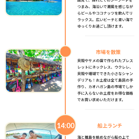
間見て、採れたてのシーフードを
つまみ、海沿いで潮風を感じなが
らビールやココナッツを飲んでリ
ラックス。広いビーチと青い海で
ゆっくりお過ごし頂けます。
市場を散策
貝殻やサメの歯で作られたブレス
レットにネックレス、ウクレレ、
貝殻や珊瑚でできた小さなシャン
デリアも！お土産は全て島民の手
作り、カオハガン島の市場でしか
手に入らないお土産をお得な価格
でお買い求めいただけます。
14:00
船上ランチ
海と離島を眺めながら船の上で