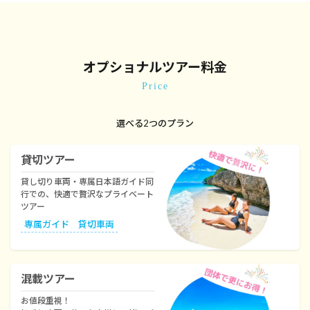
オプショナルツアー料金
Price
選べる2つのプラン
貸切ツアー
貸し切り車両・専属日本語ガイド同
行での、快適で贅沢なプライベート
ツアー
専属ガイド 貸切車両
混載ツアー
お値段重視！