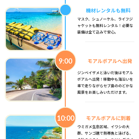
機材レンタルも無料
マスク、シュノーケル、ライフジ
ャケットも無料レンタル！必要な
装備は全て込みで安心。
9:00
モアルボアルへ出発
ジンベイザメと泳いだ後はモアル
ボアルへ出発！移動中も海沿いを
車で走りながらセブ島ののどかな
風景をお楽しみいただけます。
10:00
モアルボアルに到着
ウミガメ生息区域、イワシの大
群、サンゴ礁で熱帯魚と泳げる、