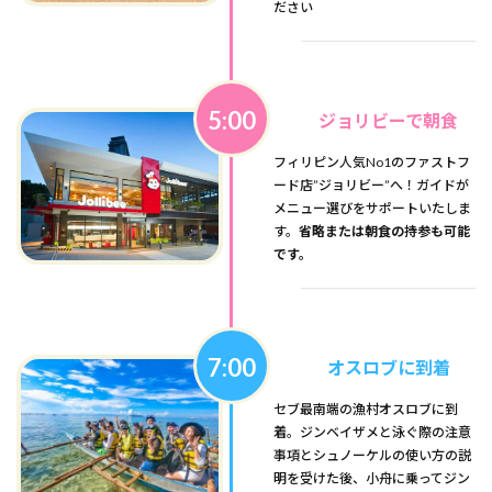
ださい
5:00
ジョリビーで朝食
フィリピン人気No1のファストフ
ード店”ジョリビー”へ！ガイドが
メニュー選びをサポートいたしま
す。
省略または朝食の持参も可能
です。
7:00
オスロブに到着
セブ最南端の漁村オスロブに到
着。ジンベイザメと泳ぐ際の注意
事項とシュノーケルの使い方の説
明を受けた後、小舟に乗ってジン