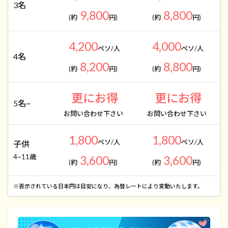
3名
9,800
8,800
(約
円)
(約
円)
4,200
4,000
ペソ/人
ペソ/人
4名
8,200
8,800
(約
円)
(約
円)
更にお得
更にお得
5名~
お問い合わせ下さい
お問い合わせ下さい
1,800
1,800
ペソ/人
ペソ/人
子供
4~11歳
3,600
3,600
(約
円)
(約
円)
​※表示されている日本円は目安になり、為替レートにより変動いたします。