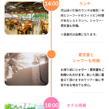
14:00
ランチ
沢山泳いだ後のランチは格別！お
肉とシーフードのフィリピン料理
があるレストランへ。シャワー・
更衣室も完備。
※昼食代は自費になります。
更衣室と
シャワーも完備
お帰り前に
シャワー・更衣室をご
利用いただけます。
乾いた服に着
替えて頂けますのでツアー後に予
定がある場合でも安心。
18:00
ホテル帰着