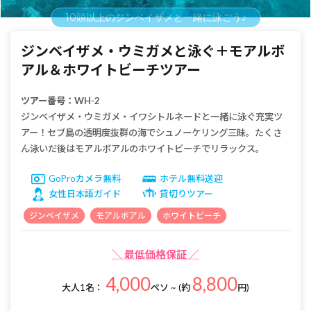
10頭以上のジンベイザメと一緒に泳ごう♪
ジンベイザメ・ウミガメと泳ぐ＋モアルボ
アル＆ホワイトビーチツアー
ツアー番号：WH-2
ジンベイザメ・ウミガメ・イワシトルネードと一緒に泳ぐ充実ツ
アー！セブ島の透明度抜群の海でシュノーケリング三昧。たくさ
ん泳いだ後はモアルボアルのホワイトビーチでリラックス。
GoProカメラ無料
ホテル無料送迎
女性日本語ガイド
貸切りツアー
ジンベイザメ
モアルボアル
ホワイトビーチ
＼ 最低価格保証 ／
4,000
8,800
大人1名：
ペソ ~ (約
円)