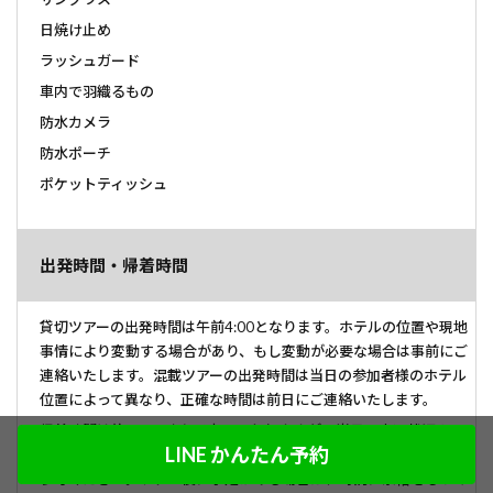
日焼け止め
ラッシュガード
車内で羽織るもの
防水カメラ
防水ポーチ
ポケットティッシュ
出発時間・帰着時間
貸切ツアーの出発時間は午前4:00となります。ホテルの位置や現地
事情により変動する場合があり、もし変動が必要な場合は事前にご
連絡いたします。混載ツアーの出発時間は当日の参加者様のホテル
位置によって異なり、正確な時間は前日にご連絡いたします。
帰着時間は約17:00時を予定しておりますが、当日の交通状況やツ
LINE かんたん予約
アー進行状況により変動する場合がございますので、目安としてご
参考ください。ツアー後に予定がある場合は、時間に余裕をもって