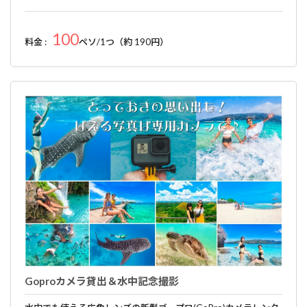
100
料金 :
ペソ/1つ（約 190円）
Goproカメラ貸出＆水中記念撮影