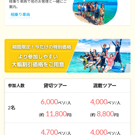
相乗り車両で他のお客様と一緒にご
案内。
相乗り車両
貸切ツアー
混載ツアー
参加人数
6,000
4,000
ペソ/人
ペソ/人
2名
11,800
8,800
(約
円)
(約
円)
4,700
4,000
ペソ/人
ペソ/人