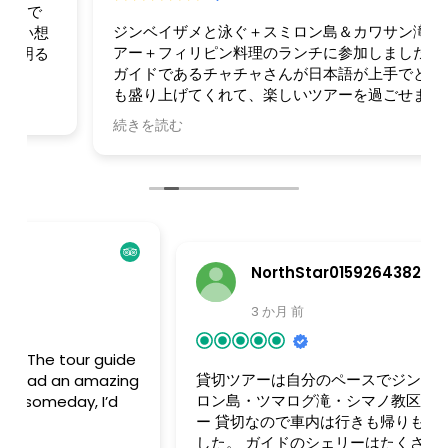
ジンベイザメと泳ぐ＋スミロン島＆カワサン滝ツ
アー＋フィリピン料理のランチに参加しました。
ガイドであるチャチャさんが日本語が上手でとて
も盛り上げてくれて、楽しいツアーを過ごせまし
た。土砂降りでしたが、全てのツアーを体験でき
続きを読む
行ってよかったと思っています。またジンベイザ
メは6匹くらいはいたのか、すごく近くで泳げた
のが感動しました。
NorthStar01592643826
3 か月 前
貸切ツアーは自分のペースで
ジンベイザメ・スミ
ロン島・ツマログ滝・シマノ教区教会の貸切ツア
ー 貸切なので車内は行きも帰りもゆっくり出来ま
した。 ガイドのシェリーはたくさん写真を撮って