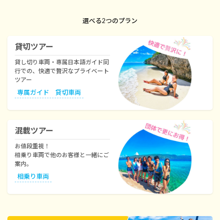
選べる2つのプラン
貸切ツアー
貸し切り車両・専属日本語ガイド同
行での、快適で贅沢なプライベート
ツアー
専属ガイド 貸切車両
混載ツアー
お値段重視！
相乗り車両で他のお客様と一緒にご
案内。
相乗り車両