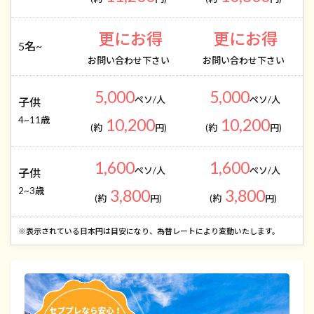
更にお得
更にお得
5名~
お問い合わせ下さい
お問い合わせ下さい
5,000
5,000
ペソ/人
ペソ/人
子供
4~11歳
10,200
10,200
(約
円)
(約
円)
1,600
1,600
ペソ/人
ペソ/人
子供
2~3歳
3,800
3,800
(約
円)
(約
円)
​※表示されている日本円は目安になり、為替レートにより変動いたします。