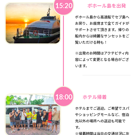
15:20
ボホール島を出発
ボホール島から高速船でセブ島へ
お戻り、お座席まで全てガイドが
サポートさせて頂きます。帰りの
船内からは綺麗なサンセットをご
覧いただける時も！
※出発のお時間はアクテビティ内
容によって変更となる場合がござ
います。
18:00
ホテル帰着
ホテルまでご送迎。ご希望でスパ
やショッピングモールなど、宿泊
先以外の場所への送迎も可能で
す。
※帰着時間は当日の交通状況に左