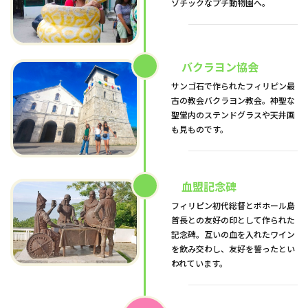
ゾチックなプチ動物園へ。
バクラヨン協会
サンゴ石で作られたフィリピン最
古の教会バクラヨン教会。神聖な
聖堂内のステンドグラスや天井画
も見ものです。
血盟記念碑
フィリピン初代総督とボホール島
首長との友好の印として作られた
記念碑。互いの血を入れたワイン
を飲み交わし、友好を誓ったとい
われています。