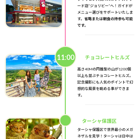
ード店”ジョリビー”へ！ガイドが
メニュー選びをサポートいたしま
す。
省略または朝食の持参も可能
です。
11:00
チョコレートヒルズ
高さ40Mの円錐型の山が1200個
以上も並ぶチョコレートヒルズ。
記念撮影にも人気のポイントで幻
想的な風景を眺める事ができま
す。
ターシャ保護区
ターシャ保護区で世界最小のメガ
ネザルを見学！ターシャは日中は