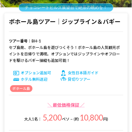
チョコレートヒルズ展望台で絶景の眺めを！
ボホール島ツアー｜ジップライン＆バギー
ツアー番号：BH-1
セブ島発、ボホール島を遊びつくそう！ボホール島の人気観光ポ
イントを日帰りで満喫。オプションではジップラインやオフロー
ドを駆けるバギー操縦も追加可能！
オプション追加可
女性日本語ガイド
ホテル無料送迎
貸切りツアー
ボホール島
＼ 最低価格保証 ／
5,200
10,800
大人1名：
ペソ ~ (約
円)