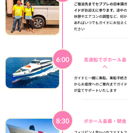
ご宿泊先までセブプレの日本語ガ
イドがお迎えに参ります。
道中の
休憩やエアコンの調整など、何か
あればいつでもガイドにお伝えく
ださい
6:00
高速船でボホール島
へ
ガイドと一緒に乗船。乗船手続き
からお座席へのご案内までガイド
が全てサポートいたします
8:30
ボホール島着・朝食
フィリピン人気No1のファストフ