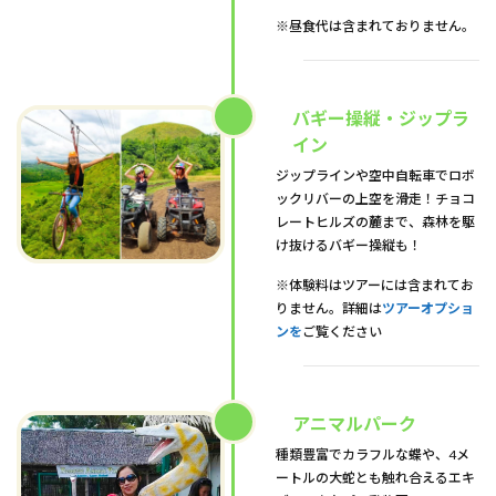
※昼食代は含まれておりません。
バギー操縦・ジップラ
イン
ジップラインや空中自転車でロボ
ックリバーの上空を滑走！チョコ
レートヒルズの麓まで、森林を駆
け抜けるバギー操縦も！
※体験料はツアーには含まれてお
りません。詳細は
ツアーオプショ
ンを
ご覧ください
アニマルパーク
種類豊富でカラフルな蝶や、4メ
ートルの大蛇とも触れ合えるエキ