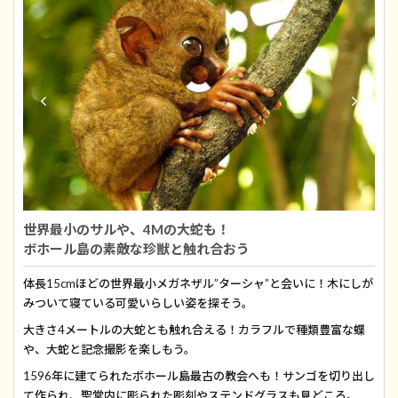
世界最小のサルや、4Mの大蛇も！
ボホール島の素敵な珍獣と触れ合おう
体長15cmほどの世界最小メガネザル”ターシャ”と会いに！木にしが
みついて寝ている可愛いらしい姿を探そう。
大きさ4メートルの大蛇とも触れ合える！カラフルで種類豊富な蝶
や、大蛇と記念撮影を楽しもう。
1596年に建てられたボホール島最古の教会へも！サンゴを切り出し
て作られ、聖堂内に彫られた彫刻やステンドグラスも見どころ。