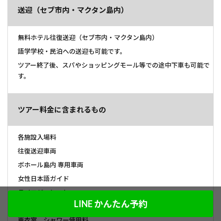
送迎（セブ市内・マクタン島内）
無料ホテル往復送迎（セブ市内・マクタン島内）
語学学校・民泊への送迎も可能です。
ツアー終了後、スパやショッピングモール等での途中下車も可能で
す。
ツアー料金に含まれるもの
各施設入場料
往復送迎車両
ボホール島内 専用車両
女性日本語ガイド
ライフジャケット
LINE かんたん予約
シュノーケリング、マスク
更衣室、シャワー使用料