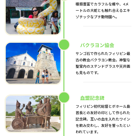
種類豊富でカラフルな蝶や、4メ
ートルの大蛇とも触れ合えるエキ
ゾチックなプチ動物園へ。
バクラヨン協会
サンゴ石で作られたフィリピン最
古の教会バクラヨン教会。神聖な
聖堂内のステンドグラスや天井画
も見ものです。
血盟記念碑
フィリピン初代総督とボホール島
首長との友好の印として作られた
記念碑。互いの血を入れたワイン
を飲み交わし、友好を誓ったとい
われています。