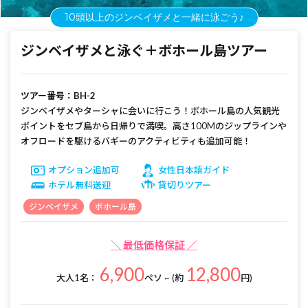
10頭以上のジンベイザメと一緒に泳ごう♪
ジンベイザメと泳ぐ＋ボホール島ツアー
ツアー番号：BH-2
ジンベイザメやターシャに会いに行こう！ボホール島の人気観光
ポイントをセブ島から日帰りで満喫。高さ100Mのジップラインや
オフロードを駆けるバギーのアクティビティも追加可能！
オプション追加可
女性日本語ガイド
ホテル無料送迎
貸切りツアー
ジンベイザメ
ボホール島
＼ 最低価格保証 ／
6,900
12,800
大人1名：
ペソ ~ (約
円)