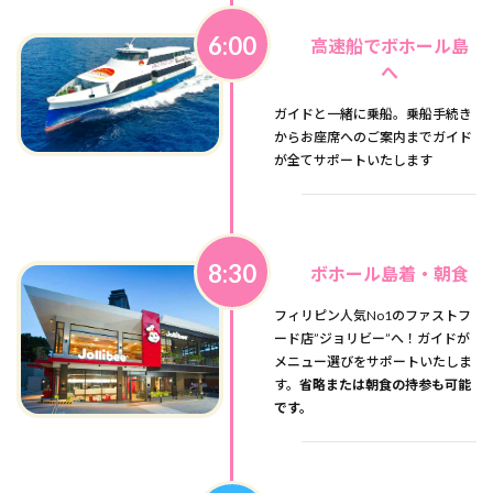
6:00
高速船でボホール島
へ
ガイドと一緒に乗船。乗船手続き
からお座席へのご案内までガイド
が全てサポートいたします
8:30
ボホール島着・朝食
フィリピン人気No1のファストフ
ード店”ジョリビー”へ！ガイドが
メニュー選びをサポートいたしま
す。
省略または朝食の持参も可能
です。