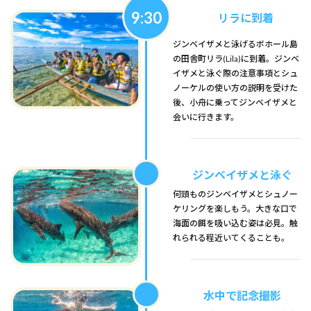
9:30
リラに到着
ジンベイザメと泳げるボホール島
の田舎町リラ(Lila)に到着。ジンベ
イザメと泳ぐ際の注意事項とシュ
ノーケルの使い方の説明を受けた
後、小舟に乗ってジンベイザメと
会いに行きます。
ジンベイザメと泳ぐ
何頭ものジンベイザメとシュノー
ケリングを楽しもう。大きな口で
海面の餌を吸い込む姿は必見。触
れられる程近いてくることも。
水中で記念撮影