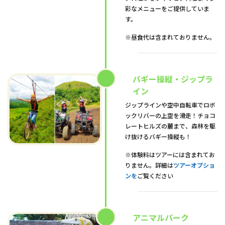
彩なメニューをご提供していま
す。
※昼食代は含まれておりません。
バギー操縦・ジップラ
イン
ジップラインや空中自転車でロボ
ックリバーの上空を滑走！チョコ
レートヒルズの麓まで、森林を駆
け抜けるバギー操縦も！
※体験料はツアーには含まれてお
りません。詳細は
ツアーオプショ
ンを
ご覧ください
アニマルパーク