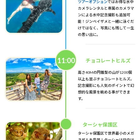
ツアーオプション
ではお得な水中
カメラレンタルと専属のカメラマ
ンによる水中記念撮影も追加可
能！ジンベイザメと一緒に泳ぐだ
けではなく、写真にも残して一生
の思い出に。
11:00
チョコレートヒルズ
高さ40Mの円錐型の山が1200個
以上も並ぶチョコレートヒルズ。
記念撮影にも人気のポイントで幻
想的な風景を眺める事ができま
す。
ターシャ保護区
ターシャ保護区で世界最小のメガ
ネザルを見学！ターシャは日中は