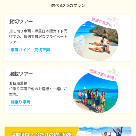
選べる2つのプラン
貸切ツアー
貸し切り車両・専属日本語ガイド同
行での、快適で贅沢なプライベート
ツアー
専属ガイド 貸切車両
混載ツアー
お値段重視！
相乗り車両で他のお客様と一緒にご
案内。
相乗り車両