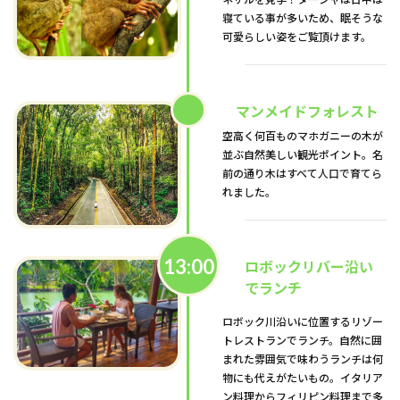
寝ている事が多いため、眠そうな
可愛らしい姿をご覧頂けます。
マンメイドフォレスト
空高く何百ものマホガニーの木が
並ぶ自然美しい観光ポイント。名
前の通り木はすべて人口で育てら
れました。
13:00
ロボックリバー沿い
でランチ
ロボック川沿いに位置するリゾー
トレストランでランチ。自然に囲
まれた雰囲気で味わうランチは何
物にも代えがたいもの。イタリア
ン料理からフィリピン料理まで多