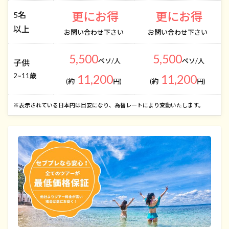
更にお得
更にお得
5名
以上
お問い合わせ下さい
お問い合わせ下さい
5,500
5,500
ペソ/人
ペソ/人
子供
2~11歳
11,200
11,200
(約
円)
(約
円)
​※表示されている日本円は目安になり、為替レートにより変動いたします。