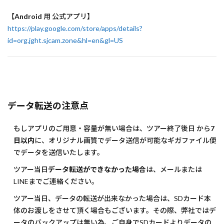
【
Android
用 公式アプリ】
https://play.google.com/store/apps/details?
id=org.jght.sjcam.zone&hl=en&gl=US
データ転送の注意点
もしアプリのご用意・容量が無い場合は、ツアー終了後日 から
7
日以内
に、オリジナル画質でデータ送信が可能なギガファイル便
でデータを送信いたします。
ツアー当日
データ転送ができなかった場合
は、メールまたは
LINEまでご連絡ください。
ツアー当日、データの転送が出来なかった場合は、SDカード本
体のお渡しをさせて頂く場合もございます。その際、弊社ではデ
ータのバックアップは無い為、ご自身でSDカードよりデータの