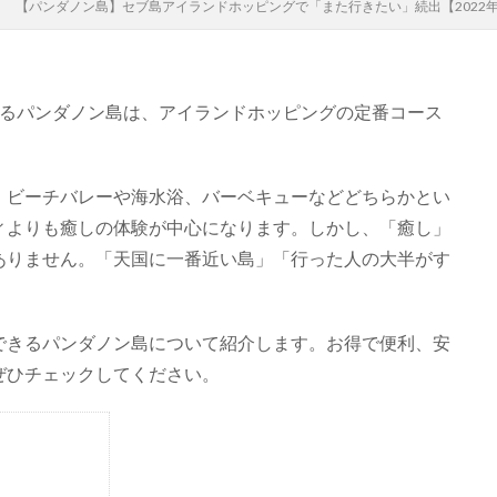
【パンダノン島】セブ島アイランドホッピングで「また行きたい」続出【2022
あるパンダノン島は、アイランドホッピングの定番コース
、ビーチバレーや海水浴、バーベキューなどどちらかとい
ィよりも癒しの体験が中心になります。しかし、「癒し」
ありません。「天国に一番近い島」「行った人の大半がす
できるパンダノン島について紹介します。お得で便利、安
ぜひチェックしてください。