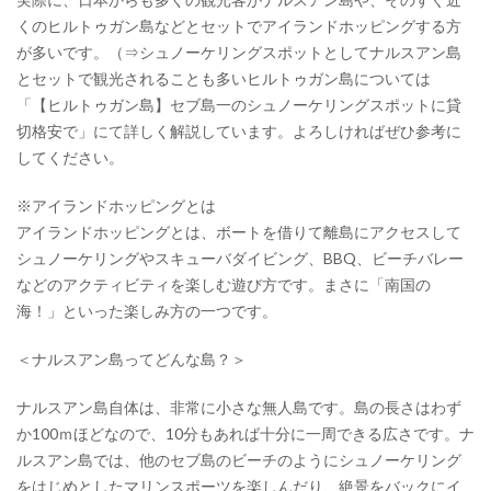
くのヒルトゥガン島などとセットでアイランドホッピングする方
が多いです。（⇒シュノーケリングスポットとしてナルスアン島
とセットで観光されることも多いヒルトゥガン島については
「【ヒルトゥガン島】セブ島一のシュノーケリングスポットに貸
切格安で」にて詳しく解説しています。よろしければぜひ参考に
してください。
※アイランドホッピングとは
アイランドホッピングとは、ボートを借りて離島にアクセスして
シュノーケリングやスキューバダイビング、BBQ、ビーチバレー
などのアクティビティを楽しむ遊び方です。まさに「南国の
海！」といった楽しみ方の一つです。
＜ナルスアン島ってどんな島？＞
ナルスアン島自体は、非常に小さな無人島です。島の長さはわず
か100ｍほどなので、10分もあれば十分に一周できる広さです。ナ
ルスアン島では、他のセブ島のビーチのようにシュノーケリング
をはじめとしたマリンスポーツを楽しんだり、絶景をバックにイ