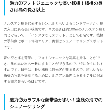
魅力①フォトジェニックな長い桟橋！桟橋の長
さは島の長さ以上
ナルスアン島を代表するシンボルともいえるランドマークが、島
の入口にある長い桟橋です。その長さは約100ｍのナルスアン島と
同じぐらいで、「インスタ映えスポット」として有名です。桟橋
の手前側はボート停泊エリア、奥側はシュノーケリングスポット
です。
青い空と海を背景に、フォトジェニックな写真を撮ることがで
き、旅の思い出の一枚にすることができるので、特に女性におす
すめです。日中は、長い桟橋に観光客が集まるので、誰もいない
桟橋の写真を撮影するためにナルスアン島内にあるホテルに宿泊
する観光客もいるほどです。
魅力②カラフルな熱帯魚が多い！遠浅の海での
シュノーケリング