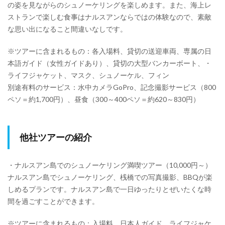
の姿を見ながらのシュノーケリングを楽しめます。また、海上レ
ストランで楽しむ食事はナルスアンならではの体験なので、素敵
な思い出になること間違いなしです。
※ツアーに含まれるもの：各入場料、貸切の送迎車両、専属の日
本語ガイド（女性ガイドあり）、貸切の大型バンカーボート、・
ライフジャケット、マスク、シュノーケル、フィン
別途有料のサービス：水中カメラGoPro、記念撮影サービス（800
ペソ＝約1,700円）、昼食（300～400ペソ＝約620～830円）
他社ツアーの紹介
・ナルスアン島でのシュノーケリング満喫ツアー（10,000円～）
ナルスアン島でシュノーケリング、桟橋での写真撮影、BBQが楽
しめるプランです。ナルスアン島で一日ゆったりとぜいたくな時
間を過ごすことができます。
※ツアーに含まれるもの：入場料、日本人ガイド、ライフジャケ