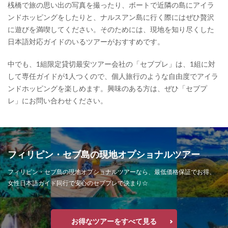
桟橋で旅の思い出の写真を撮ったり、ボートで近隣の島にアイラ
ンドホッピングをしたりと、ナルスアン島に行く際にはぜひ贅沢
に遊びを満喫してください。そのためには、現地を知り尽くした
日本語対応ガイドのいるツアーがおすすめです。
中でも、1組限定貸切最安ツアー会社の「セブプレ」は、1組に対
して専任ガイドが1人つくので、個人旅行のような自由度でアイラ
ンドホッピングを楽しめます。興味のある方は、ぜひ「セブプ
レ」にお問い合わせください。
フィリピン・セブ島の現地オプショナルツアー
フィリピン・セブ島の現地オプショナルツアーなら、最低価格保証でお得、
女性日本語ガイド同行で安心のセブプレで決まり☆
お得なツアーをすべて見る