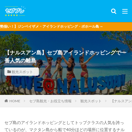
ベイザメ・アイランドホッピング・ボホール島 ～
【ナルスアン島】セブ島アイランドホッピングで一
番人気の離島
観光スポット
セブ島観光・お役立ち情報
観光スポット
【ナルスアン
HOME
セブ島のアイランドホッピングとしてトップクラスの人気を誇っ
ているのが、マクタン島から船で40分ほどの場所に位置するナル