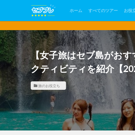
ホーム
すべてのツアー
お役
【女子旅はセブ島がおす
クティビティを紹介【20
旅のお役立ち