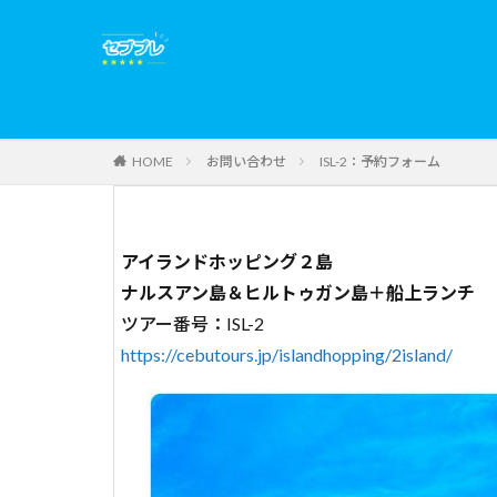
お問い合わせ
ISL-2：予約フォーム
HOME
アイランドホッピング２島
ナルスアン島＆ヒルトゥガン島＋船上ランチ
ツアー番号：ISL-2
https://cebutours.jp/islandhopping/2island/