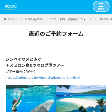
お問い合わせ
ツアー予約・見積もりフォーム
TP-WH
HOME
直近のご予約フォーム
ジンベイザメと泳ぐ
＋スミロン島&ツマログ滝ツアー
ツアー番号：WH-4
https://cebutours.jp/whaleshark/oslob-sumilon/