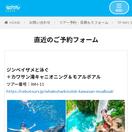
お問い合わせ
ツアー予約・見積もりフォーム
TP-WH
HOME
直近のご予約フォーム
ジンベイザメと泳ぐ
＋カワサン滝キャニオニング＆モアルボアル
ツアー番号：WH-11
https://cebutours.jp/whaleshark/oslob-kawasan-moalboal/