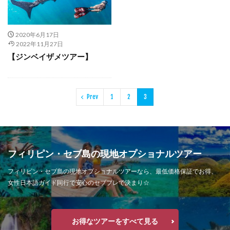
2020年6月17日
2022年11月27日
【ジンベイザメツアー】
Prev
1
2
3
フィリピン・セブ島の現地オプショナルツアー
フィリピン・セブ島の現地オプショナルツアーなら、最低価格保証でお得、
女性日本語ガイド同行で安心のセブプレで決まり☆
お得なツアーをすべて見る