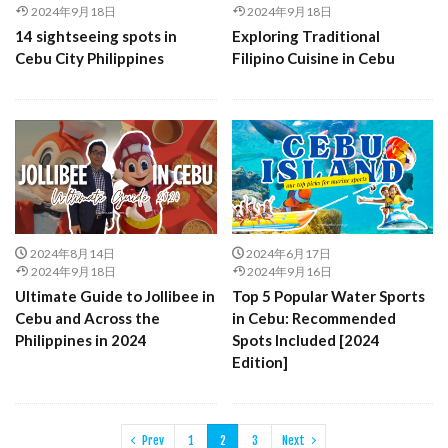
2024年9月18日
2024年9月18日
14 sightseeing spots in
Exploring Traditional
Cebu City Philippines
Filipino Cuisine in Cebu
2024年8月14日
2024年6月17日
2024年9月18日
2024年9月16日
Ultimate Guide to Jollibee in
Top 5 Popular Water Sports
Cebu and Across the
in Cebu: Recommended
Philippines in 2024
Spots Included [2024
Edition]
Prev
1
2
3
Next